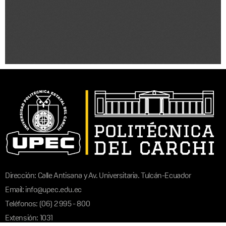
Dirección: Calle Antisana y Av. Universitaria. Tulcán-Ecuador
Email: info@upec.edu.ec
Teléfonos: (06) 2 995 - 800
Extensión: 1031