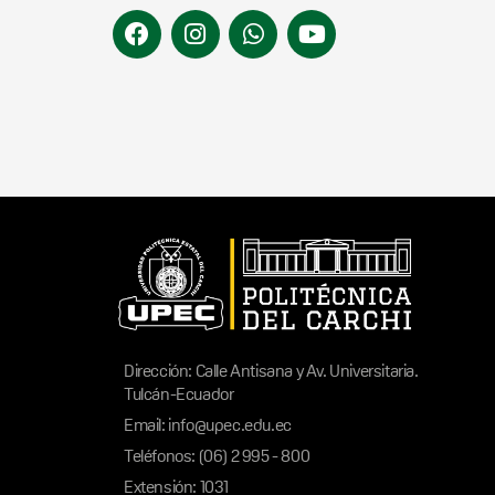
Dirección: Calle Antisana y Av. Universitaria.
Tulcán-Ecuador
Email: info@upec.edu.ec
Teléfonos: (06) 2 995 - 800
Extensión: 1031