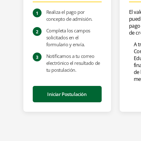
TÍTULO A OBTENER
HORARIO
El va
Realiza el pago por
1
Magíster en Derecho Procesal y
LUN
MIÉ
pued
Litigación Oral
concepto de admisión.
pago 
Completa los campos
2
de cr
solicitados en el
A t
formulario y envía.
Con
Notificamos a tu correo
3
Ed
electrónico el resultado de
fin
tu postulación.
de 
mes
Iniciar Postulación