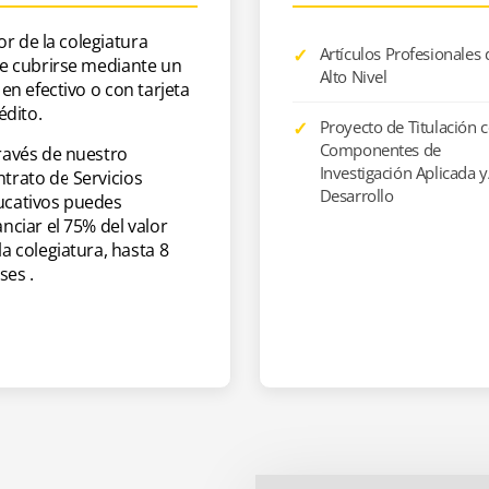
lor de la colegiatura
Artículos Profesionales 
VIE
18:00 - 21:00
e cubrirse mediante un
Alto Nivel
en efectivo o con tarjeta
édito.
Proyecto de Titulación 
Componentes de
ravés de nuestro
Investigación Aplicada 
trato de Servicios
Desarrollo
ucativos puedes
anciar el 75% del valor
la colegiatura, hasta 8
es .