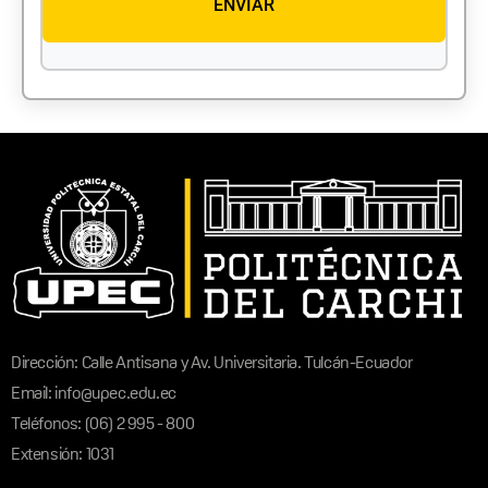
Dirección: Calle Antisana y Av. Universitaria. Tulcán-Ecuador
Email: info@upec.edu.ec
Teléfonos: (06) 2 995 - 800
Extensión: 1031