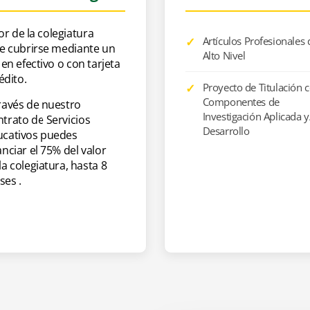
lor de la colegiatura
VIE
18:00 – 22:00
Artículos Profesionales 
e cubrirse mediante un
Alto Nivel
en efectivo o con tarjeta
édito.
Proyecto de Titulación 
Componentes de
ravés de nuestro
Investigación Aplicada 
trato de Servicios
Desarrollo
ucativos puedes
anciar el 75% del valor
la colegiatura, hasta 8
es .