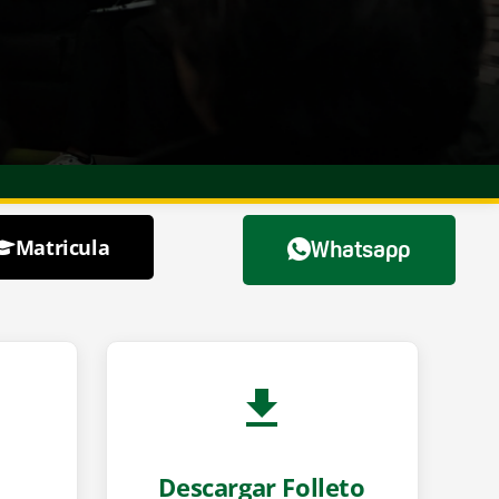
Matricula
Whatsapp
to
edu.ec
Descargar Folleto