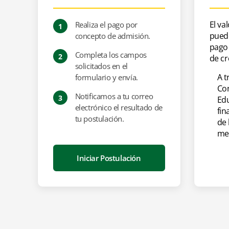
TÍTULO A OBTENER
HORARIO
Magíster en Educación con Mención en
El va
Realiza el pago por
LUN
MIÉ
1
Comunicación Educativa
pued
concepto de admisión.
pago 
Completa los campos
2
de cr
solicitados en el
A t
formulario y envía.
Con
Notificamos a tu correo
3
Ed
electrónico el resultado de
fin
tu postulación.
de 
mes
Iniciar Postulación