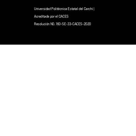
Universidad Politécnica Estatal del Carchi |
Acreditada por el CACES
Resolución N0. 160-SE-33-CACES-2020