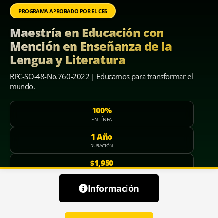
PROGRAMA APROBADO POR EL CES
Maestría en Educación con
Mención en Enseñanza de la
Lengua y Literatura
RPC-SO-48-No.760-2022 | Educamos para transformar el
mundo.
100%
EN LÍNEA
1 Año
DURACIÓN
$1,950
INVERSIÓN
Información
Colegiatura
$1750