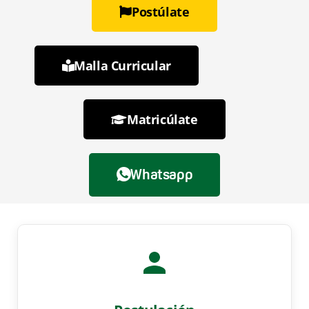
Admisión
Postúlate
$30
Matrícula
$170
Malla Curricular
TÍTULO A OBTENER
Magíster en Educación con mención en Enseñanza de la
Matricúlate
Lengua y Literatura
HORARIO
LUN
MIÉ
VIE
18:00 - 22:00
Whatsapp
INFORMACIÓN DE CONTACTO
lengua.literatura@upec.edu.ec
Postulación Abierta