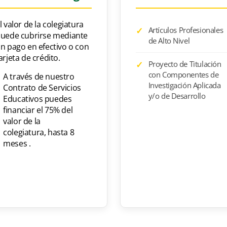
l valor de la colegiatura
VIE
18:00 - 21:00
Artículos Profesionales
uede cubrirse mediante
de Alto Nivel
n pago en efectivo o con
arjeta de crédito.
Proyecto de Titulación
con Componentes de
A través de nuestro
Investigación Aplicada
Contrato de Servicios
y/o de Desarrollo
Educativos puedes
financiar el 75% del
valor de la
colegiatura, hasta 8
meses .