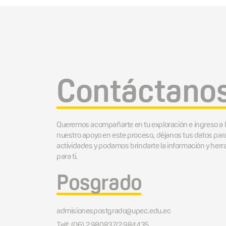
Contáctano
Queremos acompañarte en tu exploración e ingreso a 
nuestro apoyo en este proceso, déjanos tus datos par
actividades y podamos brindarte la información y he
para ti.
Posgrado
admisionespostgrado@upec.edu.ec
Telf: (06) 2 980837/2 984435