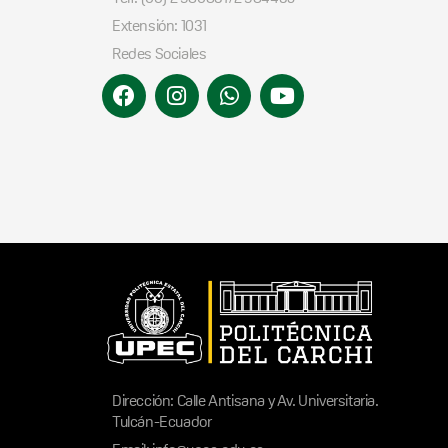
Extensión: 1031
Redes Sociales
Dirección: Calle Antisana y Av. Universitaria.
Tulcán-Ecuador