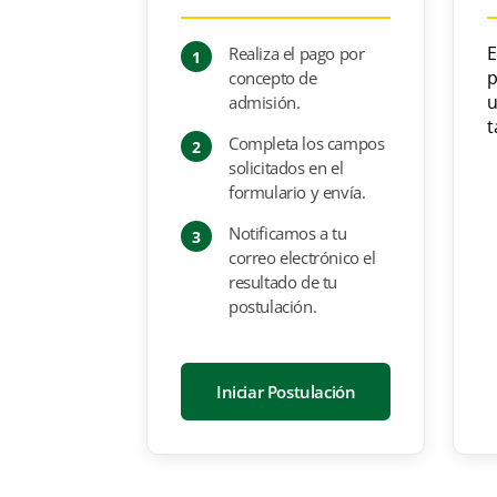
TÍTULO A OBTENER
HORARIO
E
Realiza el pago por
Magíster en Logística y Cadena de
1
LUN
MIÉ
Suministro
p
concepto de
u
admisión.
t
Completa los campos
2
solicitados en el
formulario y envía.
Notificamos a tu
3
correo electrónico el
resultado de tu
postulación.
Iniciar Postulación