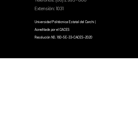
Extensión: 1031
Universidad Politécnica Estatal del Carchi |
Acreditada por el CACES
Resolución N0. 160-SE-33-CACES-2020