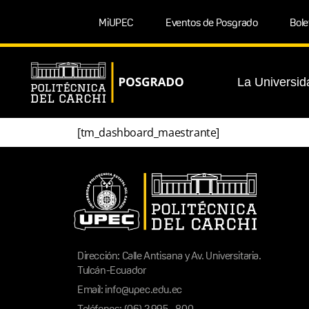
MiUPEC
Eventos de Posgrado
Bole
La Universid
[tm_dashboard_maestrante]
Dirección: Calle Antisana y Av. Universitaria.
Tulcán-Ecuador
Email: info@upec.edu.ec
Teléfonos: (06) 2 995 - 800