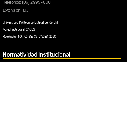
Teléfonos: (06) 2 995 - 800
Extensión: 1031
Universidad Politécnica Estatal del Carchi |
Acreditada por el CACES
Resolución N0. 160-SE-33-CACES-2020
Normatividad Institucional
Normatividad Institucional
Estatuto General
Reglamento de Posgrado
Reglamento de Titulación
Redes Sociales