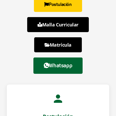
Postulación
Matrícula
$170
Malla Curricular
TÍTULO A OBTENER
Magíster en Relaciones Internacionales
HORARIO
Matrícula
LUN
MIÉ
VIE
18:00 - 21:00
Whatsapp
INFORMACIÓN DE CONTACTO
relaciones.internacionales@upec.edu.ec
Postulación Abierta