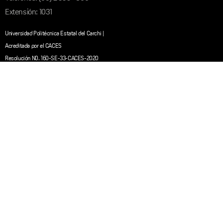
Extensión: 1031
Universidad Politécnica Estatal del Carchi |
Acreditada por el CACES
Resolución N0. 160-SE-33-CACES-2020
Normatividad Institucional
Normatividad Institucional
Estatuto General
Reglamento de Posgrado
Reglamento de Titulación
Redes Sociales