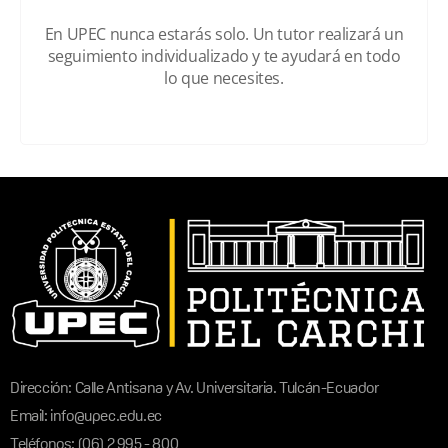
En UPEC nunca estarás solo. Un tutor realizará un
seguimiento individualizado y te ayudará en todo
lo que necesites.
Dirección: Calle Antisana y Av. Universitaria. Tulcán-Ecuador
Email: info@upec.edu.ec
Teléfonos: (06) 2 995 - 800