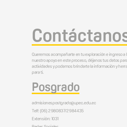
Contáctano
Queremos acompañarte en tu exploración e ingreso a 
nuestro apoyo en este proceso, déjanos tus datos par
actividades y podamos brindarte la información y he
para ti.
Posgrado
admisionespostgrado@upec.edu.ec
Telf: (06) 2 980837/2 984435
Extensión: 1031
Redes Sociales