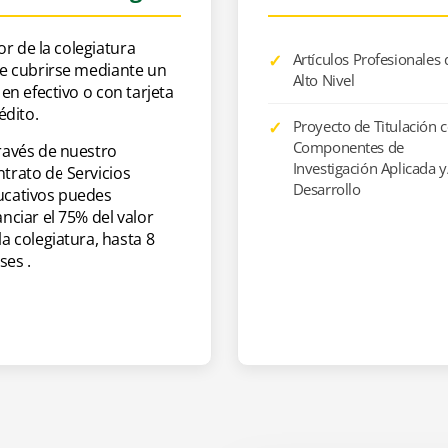
lor de la colegiatura
Artículos Profesionales 
e cubrirse mediante un
Alto Nivel
VIE
18:00 - 21:00
en efectivo o con tarjeta
édito.
Proyecto de Titulación 
Componentes de
ravés de nuestro
Investigación Aplicada 
trato de Servicios
Desarrollo
ucativos puedes
anciar el 75% del valor
la colegiatura, hasta 8
es .