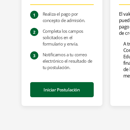
El va
Realiza el pago por
1
TÍTULO A OBTENER
HORARIO
pued
concepto de admisión.
Magíster en Gobierno con mención en
LUN
MIÉ
Transparencia y Gobierno Abierto
pago 
Completa los campos
2
de cr
solicitados en el
A t
formulario y envía.
Con
Notificamos a tu correo
3
Ed
electrónico el resultado de
fin
tu postulación.
de 
mes
Iniciar Postulación