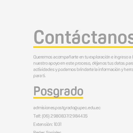
Contáctano
Queremos acompañarte en tu exploración e ingreso a 
nuestro apoyo en este proceso, déjanos tus datos par
actividades y podamos brindarte la información y he
para ti.
Posgrado
admisionespostgrado@upec.edu.ec
Telf: (06) 2 980837/2 984435
Extensión: 1031
Redes Sociales