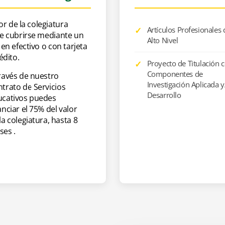
$170
lor de la colegiatura
Artículos Profesionales 
e cubrirse mediante un
Alto Nivel
VIE
18:00 - 21:00
en efectivo o con tarjeta
édito.
Proyecto de Titulación 
Componentes de
ravés de nuestro
Investigación Aplicada 
trato de Servicios
Desarrollo
ucativos puedes
anciar el 75% del valor
la colegiatura, hasta 8
es .