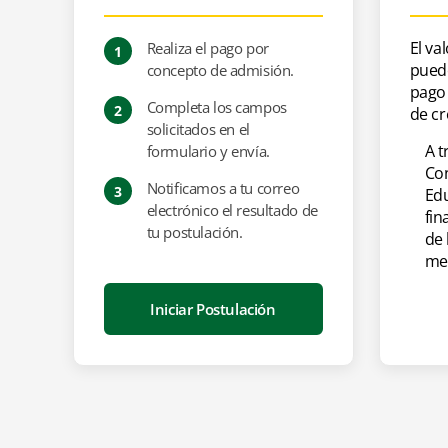
$1750
$30
El va
Realiza el pago por
1
TÍTULO A OBTENER
HORARIO
pued
concepto de admisión.
Magíster en Ciencia y Tecnología en la
LUN
MIÉ
pago 
Producción Animal con mención en
Completa los campos
2
de cr
Sistemas de Precisión
solicitados en el
A t
formulario y envía.
Con
Notificamos a tu correo
3
Ed
electrónico el resultado de
fin
tu postulación.
de 
mes
Iniciar Postulación