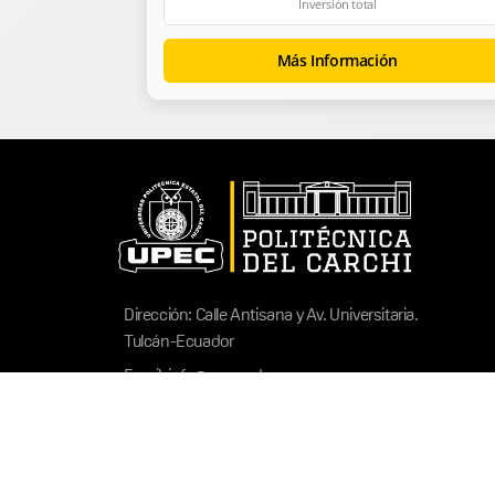
Inversión total
Más Información
Dirección: Calle Antisana y Av. Universitaria.
Tulcán-Ecuador
Email: info@upec.edu.ec
Teléfonos: (06) 2 995 - 800
Extensión: 1031
Universidad Politécnica Estatal del Carchi |