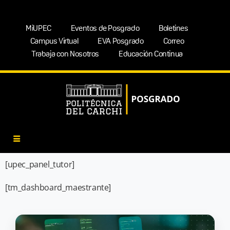
MiUPEC
Eventos de Posgrado
Boletines
Campus Virtual
EVA Posgrado
Correo
Trabaja con Nosotros
Educación Continua
[upec_panel_tutor]
[tm_dashboard_maestrante]