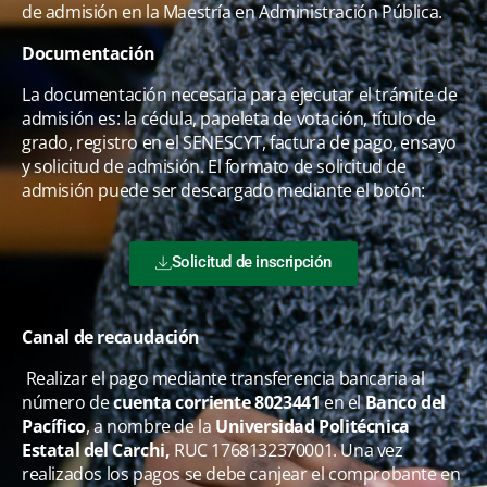
de admisión en la Maestría en Administración Pública.
Documentación
La documentación necesaria para ejecutar el trámite de
admisión es: la cédula, papeleta de votación, título de
grado, registro en el SENESCYT, factura de pago, ensayo
y solicitud de admisión. El formato de solicitud de
admisión puede ser descargado mediante el botón:
Solicitud de inscripción
Canal de recaudación
Realizar el pago mediante transferencia bancaria al
número de
cuenta corriente
8023441
en el
Banco del
Pacífico
, a nombre de la
Universidad Politécnica
Estatal del Carchi,
RUC 1768132370001. Una vez
realizados los pagos se debe canjear el comprobante en