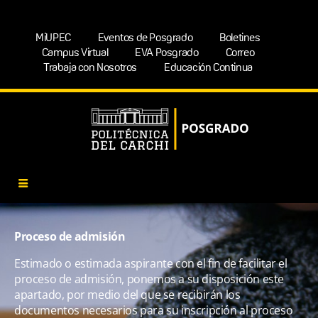
MiUPEC
Eventos de Posgrado
Boletines
Campus Virtual
EVA Posgrado
Correo
Trabaja con Nosotros
Educación Continua
Proceso de admisión
Estimado o estimada aspirante con el fin de facilitar el
proceso de admisión, ponemos a su disposición este
apartado, por medio del que se recibirán los
documentos necesarios para su inscripción al proceso